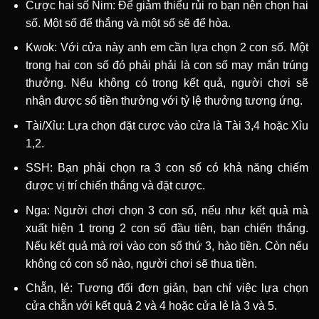
Cược hai số Nim: Để giảm thiểu rủi ro bạn nên chọn hai
số. Một số để thắng và một số sẽ để hòa.
Kwok: Với cửa này anh em cần lựa chọn 2 con số. Một
trong hai con số đó phải phải là con số may mắn trúng
thưởng. Nếu không có trong kết quả, người chơi sẽ
nhận được số tiền thưởng với tỷ lệ thưởng tương ứng.
Tài/Xỉu: Lựa chọn đặt cược vào cửa là Tài 3,4 hoặc Xỉu
1,2.
SSH: Bạn phải chọn ra 3 con số có khả năng chiếm
được vị trí chiến thắng và đặt cược.
Nga: Người chơi chọn 3 con số, nếu như kết quả mà
xuất hiện 1 trong 2 con số đầu tiên, bạn chiến thắng.
Nếu kết quả mà rơi vào con số thứ 3, hào tiền. Còn nếu
không có con số nào, người chơi sẽ thua tiền.
Chẵn, lẻ: Tương đối đơn giản, bạn chỉ việc lựa chọn
cửa chẵn với kết quả 2 và 4 hoặc cửa lẻ là 3 và 5.