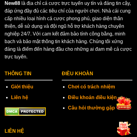
New88
là địa chỉ cá cược trực tuyến uy tín và đáng tin cậy,
đáp ứng đầy đủ các tiêu chí của người chơi. Nhà cái cung
cấp nhiều loại hình cá cược phong phú, giao diện thân
thiện, dễ sử dụng và đội ngũ hỗ trợ khách hàng chuyên
nghiệp 24/7. Với cam kết đảm bảo tính công bằng, minh
bạch và bảo mật thông tin khách hàng. Chúng tôi xứng
đáng là điểm đến hàng đầu cho những ai đam mê cá cược
trực tuyến.
THÔNG TIN
ĐIỀU KHOÀN
Giới thiệu
Chơi có trách nhiệm
Liên hệ
Điều khoản điều kiện
Câu hỏi thường gặp
LIÊN HỆ