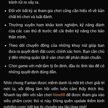
tránh rủi ro xảy ra.
Đối với bất kỳ ai tham gia chơi cũng cần hiểu rõ về bản
chất trò chơi và luật đánh.
Thường xuyên ham khảo kinh nghiệm, kỹ năng đánh
của các cao thủ đi trước để cải thiện kỹ năng cho bản
thân mình.
Theo dõi chuyển động của những khuy nút giúp bạn
đưa ra quyết định đặt cược chính xác hơn. Bạn cần chú
ý đến những quân lật ở ván chơi để phán đoán chuẩn.
Chơi game với một tâm lý ổn định, đầu óc tỉnh táo để có
những quyết định đúng đắn.
Nhìn chung Fantan được mệnh danh là một trò chơi giải trí
mới lạ, sôi động làm hội viên luôn cảm thấy thích thú.
Nhanh tay đến với sân chơi
New88
để được tham gia vào
siêu phẩm cược thú vị này. Đừng quên update thêm kinh
nghiệm cược bất bại từ chuyên gia lão làng nhé!