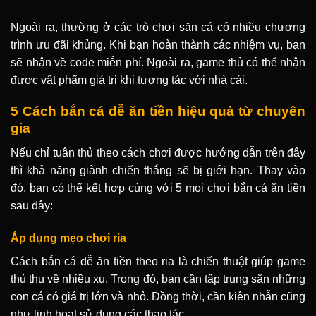
Ngoài ra, thường ở các trò chơi săn cá có nhiều chương
trình ưu đãi khủng. Khi bạn hoàn thành các nhiệm vụ, bạn
sẽ nhận về code miễn phí. Ngoài ra, game thủ có thể nhận
được vật phẩm giá trị khi tương tác với nhà cái.
5 Cách bắn cá dễ ăn tiền hiệu quả từ chuyên
gia
Nếu chỉ tuân thủ theo cách chơi được hướng dẫn trên đây
thì khả năng giành chiến thắng sẽ bị giới hạn. Thay vào
đó, bạn có thể kết hợp cùng với 5 mọi chơi bắn cá ăn tiền
sau đây:
Áp dụng mẹo chơi ria
Cách bắn cá dễ ăn tiền theo ria là chiến thuật giúp game
thủ thu về nhiều xu. Trong đó, bạn cần tập trung săn những
con cá có giá trị lớn và nhỏ. Đồng thời, cần kiên nhẫn cũng
như linh hoạt sử dụng các thao tác.