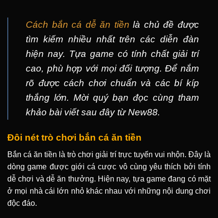
Cách bắn cá dễ ăn tiền
là chủ đề được
tìm kiếm nhiều nhất trên các diễn đàn
hiện nay. Tựa game có tính chất giải trí
cao, phù hợp với mọi đối tượng. Để nắm
rõ được cách chơi chuẩn và các bí kíp
thắng lớn. Mời quý bạn đọc cùng tham
khảo bài viết sau đây từ New88.
Đôi nét trò chơi bắn cá ăn tiền
Bắn cá ăn tiền là trò chơi giải trí trực tuyến vui nhộn. Đây là
dòng game được giới cá cược vô cùng yêu thích bởi tính
dễ chơi và dễ ăn thưởng. Hiện nay, tựa game đang có mặt
ở mọi nhà cái lớn nhỏ khác nhau với những nội dung chơi
độc đáo.