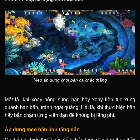
Mẹo áp dụng chơi bắn cá chắc thắng
Một là, khi xoay nòng súng bạn hãy xoay liên tục xung
quanh bàn bắn, tránh ngắt quãng. Hai là, khi thực hiện bắn
hãy bắn chậm từng viên đạn để không bị lãng phí.
Áp dụng mẹo bắn đạn tăng dần
Cụ thể về chiến thuật này đó là bắn tăng dần đạn theo thời