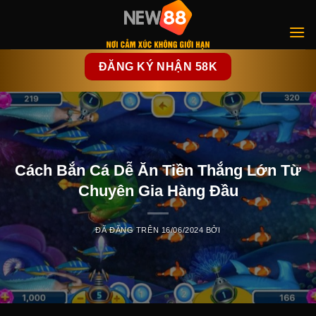
Chuyển
đến
nội
dung
ĐĂNG KÝ NHẬN 58K
Cách Bắn Cá Dễ Ăn Tiền Thắng Lớn Từ
Chuyên Gia Hàng Đầu
ĐÃ ĐĂNG TRÊN
16/06/2024
BỞI