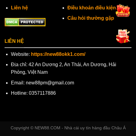
Liên hệ
Điều khoản điều kiện
Câu hỏi thường gặp
LIÊN HỆ
Website:
https://new88okk1.com/
Địa chỉ: 42 An Dương 2, An Thái, An Dương, Hải
Phòng, Việt Nam
Email:
new88pm@gmail.com
Hotline: 0357117886
Copyright © NEW88.COM - Nhà cái uy tín hàng đầu Châu Á