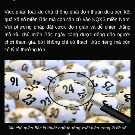
Việc phân loại xỉu chủ không phải đơn thuần dựa trên kết
quả xổ số miền Bắc mà còn căn cứ vào KQXS miền Nam.
Với phương pháp đặt cược đơn giản và dễ chiến thắng
mà xỉu chủ miền Bắc ngày càng được đông đảo người
chơi tham gia, bởi không chỉ có thách thức riêng mà còn
có tỷ lệ thưởng lớn.
Xỉu chủ miền Bắc là thuật ngữ thường xuất hiện trong lô đề xổ
số