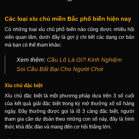
Các loại xỉu chủ miền Bắc phổ biến hiện nay
Có những loại xỉu chủ phổ biến nào cũng được nhiều hội
viên quan tâm, dưới đây là gợi ý chi tiết các dạng cơ bản
mà bạn có thể tham khảo:
Xem thêm:
Cầu Lô Là Gì? Kinh Nghiệm
Soi Cầu Bất Bại Cho Người Chơi
Xỉu chủ đặc biệt
Xỉu chủ đặc biệt là một phương pháp dựa trên 3 số cuối
của kết quả giải đặc biệt trong kỳ mở thưởng xổ số hàng
ngày. Đây thường được gọi là lô 3 càng đặc biệt, người
tham gia cần dự đoán theo những con số này, đây là hình
thức khá độc đáo và mang đến cơ hội thắng lớn.