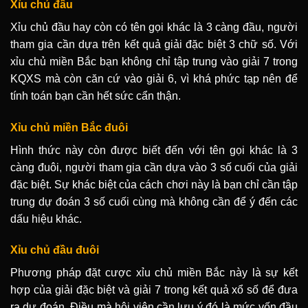
Xỉu chủ đầu
Xỉu chủ đầu hay còn có tên gọi khác là 3 càng đầu, người
tham gia cần dựa trên kết quả giải đặc biệt 3 chữ số. Với
xỉu chủ miền Bắc bạn không chỉ tập trung vào giải 7 trong
KQXS mà còn căn cứ vào giải 6, vì khá phức tạp nên để
tính toán bạn cần hết sức cẩn thận.
Xỉu chủ miền Bắc đuôi
Hình thức này còn được biết đến với tên gọi khác là 3
càng đuôi, người tham gia cần dựa vào 3 số cuối của giải
đặc biệt. Sự khác biệt của cách chơi này là bạn chỉ cần tập
trung dự đoán 3 số cuối cùng mà không cần để ý đến các
dấu hiệu khác.
Xỉu chủ đầu đuôi
Phương pháp đặt cược xỉu chủ miền Bắc này là sự kết
hợp của giải đặc biệt và giải 7 trong kết quả xổ số để đưa
ra dự đoán. Điều mà hội viên cần lưu ý đó là mức vốn đầu