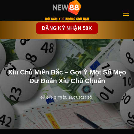
Chuyển
đến
nội
dung
ĐĂNG KÝ NHẬN 58K
Xỉu Chủ Miền Bắc – Gợi Ý Một Số Mẹo
Dự Đoán Xỉu Chủ Chuẩn
ĐÃ ĐĂNG TRÊN
19/07/2024
BỞI