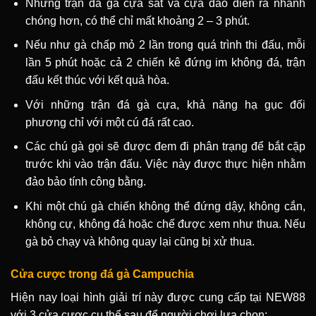
Những trận đá gà cựa sắt và cựa dao diễn ra nhanh
chóng hơn, có thể chỉ mất khoảng 2 – 3 phút.
Nếu như gà chấp mỏ 2 lần trong quá trình thi đấu, mỗi
lần 5 phút hoặc cả 2 chiến kê đứng im không đá, trận
đấu kết thúc với kết quả hòa.
Với những trận đá gà cựa, khả năng hạ gục đối
phương chỉ với một cú đá rất cao.
Các chú gà gọi sẽ được đem đi phân trạng để bắt cặp
trước khi vào trận đấu. Việc này được thực hiện nhằm
đảo bảo tính công bằng.
Khi một chú gà chiến không thể đứng dậy, không cắn,
không cự, không đá hoặc chế được xem như thua. Nếu
gà bỏ chạy và không quay lại cũng bị xử thua.
Cửa cược trong đá gà Campuchia
Hiện nay loại hình giải trí này được cung cấp tại NEW88
với 3 cửa cược cụ thể sau để người chơi lựa chọn: