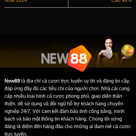
Nhất 2024
Cao 99%
New88
là địa chỉ cá cược trực tuyến uy tín và đáng tin cậy,
đáp ứng đầy đủ các tiêu chí của người chơi. Nhà cái cung
cấp nhiều loại hình cá cược phong phú, giao diện thân
thiện, dễ sử dụng và đội ngũ hỗ trợ khách hàng chuyên
nghiệp 24/7. Với cam kết đảm bảo tính công bằng, minh
bạch và bảo mật thông tin khách hàng. Chúng tôi xứng
đáng là điểm đến hàng đầu cho những ai đam mê cá cược
trực tuyến.