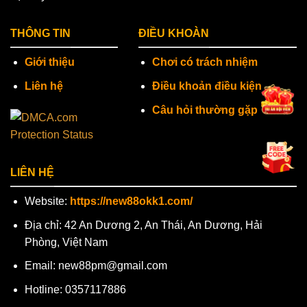
THÔNG TIN
ĐIỀU KHOÀN
Giới thiệu
Chơi có trách nhiệm
Liên hệ
Điều khoản điều kiện
Câu hỏi thường gặp
LIÊN HỆ
Website:
https://new88okk1.com/
Địa chỉ: 42 An Dương 2, An Thái, An Dương, Hải
Phòng, Việt Nam
Email:
new88pm@gmail.com
Hotline: 0357117886