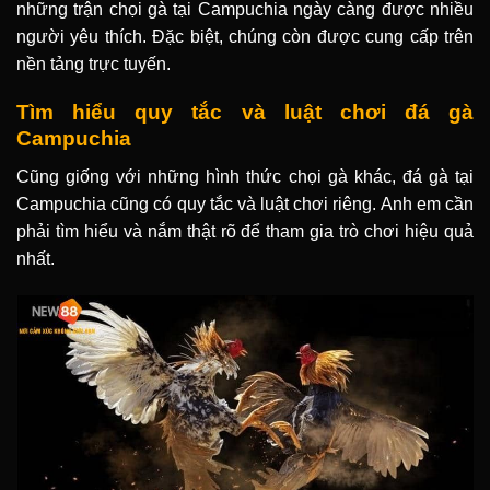
những trận chọi gà tại Campuchia ngày càng được nhiều
người yêu thích. Đặc biệt, chúng còn được cung cấp trên
nền tảng trực tuyến.
Tìm hiểu quy tắc và luật chơi đá gà
Campuchia
Cũng giống với những hình thức chọi gà khác, đá gà tại
Campuchia cũng có quy tắc và luật chơi riêng. Anh em cần
phải tìm hiểu và nắm thật rõ để tham gia trò chơi hiệu quả
nhất.