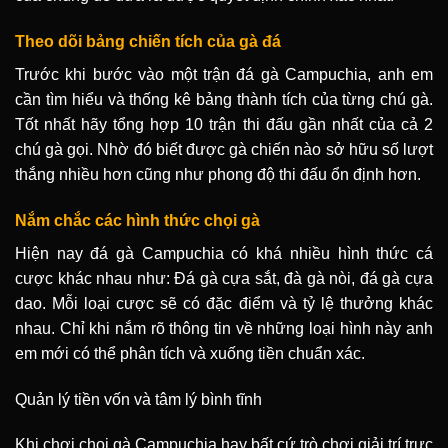
Theo dõi bảng chiến tích của gà đá
Trước khi bước vào một trận đá gà Campuchia, anh em
cần tìm hiểu và thống kê bảng thành tích của từng chú gà.
Tốt nhất hãy tổng hợp 10 trận thi đấu gần nhất của cả 2
chú gà gọi. Nhờ đó biết được gà chiến nào sở hữu số lượt
thắng nhiều hơn cũng như phong độ thi đấu ổn định hơn.
Nắm chắc các hình thức chọi gà
Hiện nay đá gà Campuchia có khá nhiều hình thức cá
cược khác nhau như: Đá gà cựa sắt, đà gà nòi, đá gà cựa
dao. Mỗi loại cược sẽ có đặc điểm và tỷ lệ thưởng khác
nhau. Chỉ khi nắm rõ thông tin về những loại hình này anh
em mới có thể phân tích và xuống tiền chuẩn xác.
Quản lý tiền vốn và tâm lý bình tĩnh
Khi chơi chọi gà Campuchia hay bất cứ trò chơi giải trí trực