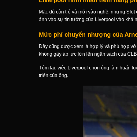
Mặc dù còn trẻ và mới vào nghề, nhưng Slot đ
ánh vào sự tin tưởng của Liverpool vào khả n
Mức phí chuyển nhượng của Arne
Đây cũng được xem là hợp lý và phù hợp với
không gây áp lực lớn lên ngân sách của CLB
Tóm lại, việc Liverpool chọn ông làm huấn lu
triển của ông.