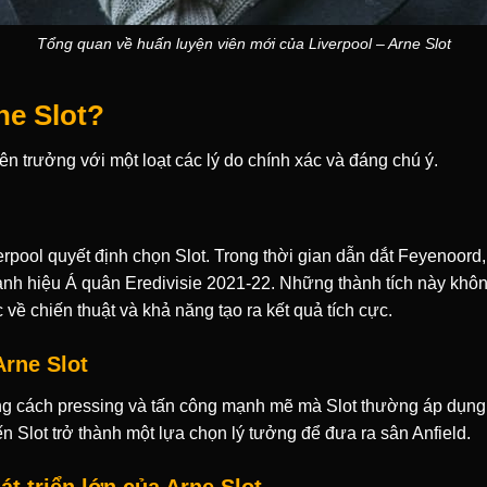
Tổng quan về huấn luyện viên mới của Liverpool – Arne Slot
ne Slot?
iên trưởng với một loạt các lý do chính xác và đáng chú ý.
erpool quyết định chọn Slot. Trong thời gian dẫn dắt Feyenoord
h hiệu Á quân Eredivisie 2021-22. Những thành tích này khô
về chiến thuật và khả năng tạo ra kết quả tích cực.
Arne Slot
g cách pressing và tấn công mạnh mẽ mà Slot thường áp dụng 
iến Slot trở thành một lựa chọn lý tưởng để đưa ra sân Anfield.
t triển lớn của Arne Slot