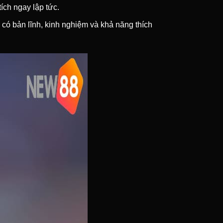
ích ngay lập tức.
 có bản lĩnh, kinh nghiệm và khả năng thích