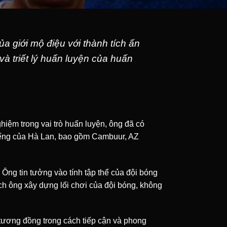
ủa giới mộ điệu với thành tích ấn
 triết lý huấn luyện của huấn
hiệm trong vai trò huấn luyện, ông đã có
tiếng của Hà Lan, bao gồm Cambuur, AZ
Ông tin tưởng vào tính tập thể của đội bóng
ch ông xây dựng lối chơi của đội bóng, không
 tương đồng trong cách tiếp cận và phong