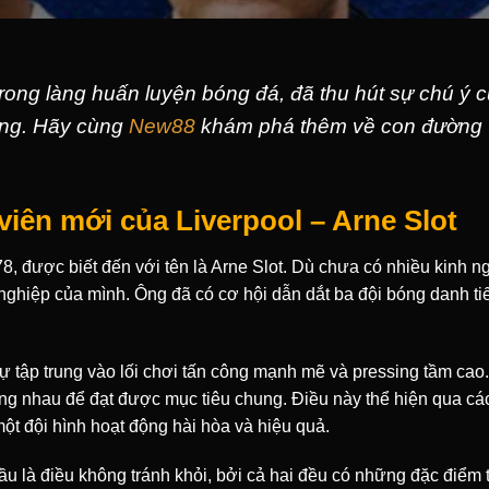
 trong làng huấn luyện bóng đá, đã thu hút sự chú ý c
ộng. Hãy cùng
New88
khám phá thêm về con đường và
iên mới của Liverpool – Arne Slot
 được biết đến với tên là Arne Slot. Dù chưa có nhiều kinh ng
nghiệp của mình. Ông đã có cơ hội dẫn dắt ba đội bóng danh 
 tập trung vào lối chơi tấn công mạnh mẽ và pressing tầm cao. 
ùng nhau để đạt được mục tiêu chung. Điều này thể hiện qua cá
ột đội hình hoạt động hài hòa và hiệu quả.
đầu là điều không tránh khỏi, bởi cả hai đều có những đặc điểm