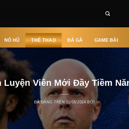
NỔ HŨ
THỂ THAO
ĐÁ GÀ
GAME BÀI
n Luyện Viên Mới Đầy Tiềm Nă
ĐÃ ĐĂNG TRÊN
11/05/2024
BỞI