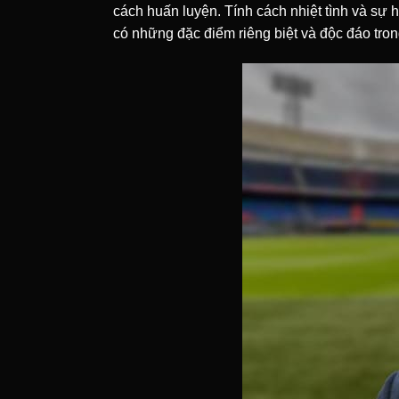
cách huấn luyện. Tính cách nhiệt tình và sự
có những đặc điểm riêng biệt và độc đáo trong