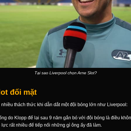
Tại sao Liverpool chọn Arne Slot?
ot đối mặt
i nhiều thách thức khi dẫn dắt một đội bóng lớn như Liverpool:
ống do Klopp để lại sau 9 năm gắn bó với đội bóng là điều khô
 lực rất nhiều để tiếp nối những gì ông ấy đã làm.