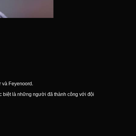
r và Feyenoord.
c biệt là những người đã thành công với đội